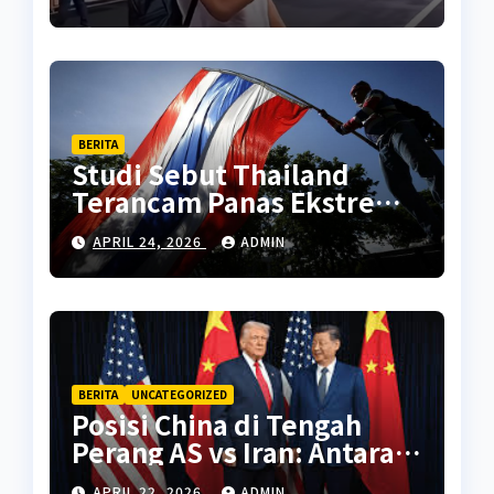
BERITA
Studi Sebut Thailand
Terancam Panas Ekstrem
Setara Sahara Tahun 2070
APRIL 24, 2026
ADMIN
BERITA
UNCATEGORIZED
Posisi China di Tengah
Perang AS vs Iran: Antara
Kepentingan Energi dan
APRIL 22, 2026
ADMIN