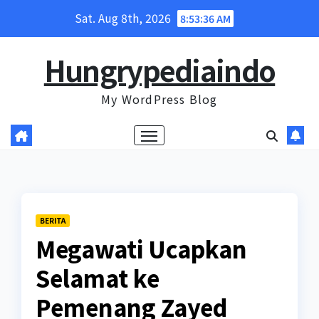
Skip
Sat. Aug 8th, 2026
8:53:37 AM
to
content
Hungrypediaindo
My WordPress Blog
BERITA
Megawati Ucapkan
Selamat ke
Pemenang Zayed