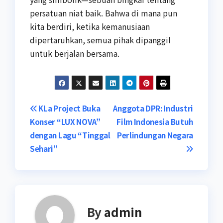
persatuan niat baik. Bahwa di mana pun
kita berdiri, ketika kemanusiaan
dipertaruhkan, semua pihak dipanggil
untuk berjalan bersama.
Post
KLa Project Buka
Anggota DPR: Industri
Konser “LUX NOVA”
Film Indonesia Butuh
navigation
dengan Lagu “Tinggal
Perlindungan Negara
Sehari”
By
admin