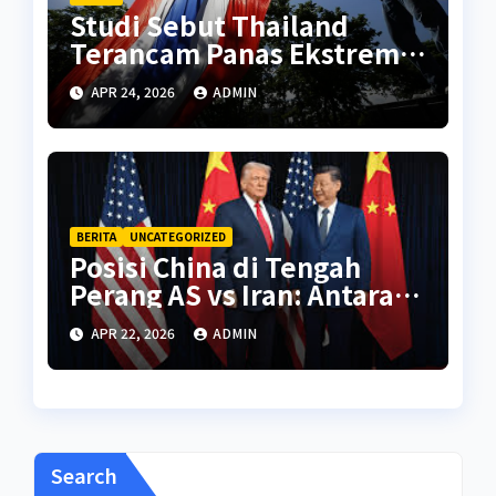
Studi Sebut Thailand
Terancam Panas Ekstrem
Setara Sahara Tahun 2070
APR 24, 2026
ADMIN
BERITA
UNCATEGORIZED
Posisi China di Tengah
Perang AS vs Iran: Antara
Kepentingan Energi dan
APR 22, 2026
ADMIN
Diplomasi Global
Search