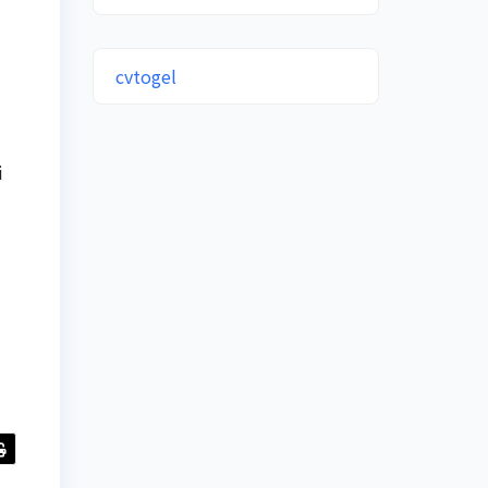
cvtogel
i