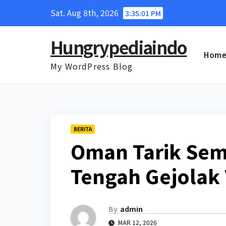
Skip
Sat. Aug 8th, 2026
3:35:02 PM
to
content
Hungrypediaindo
Hom
My WordPress Blog
BERITA
Oman Tarik Sem
Tengah Gejolak
By
admin
MAR 12, 2026