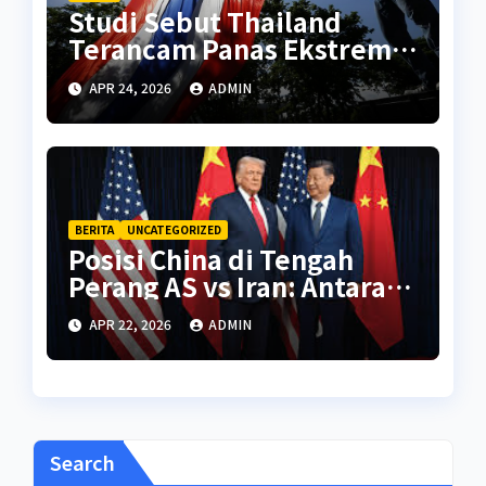
Studi Sebut Thailand
Terancam Panas Ekstrem
Setara Sahara Tahun 2070
APR 24, 2026
ADMIN
BERITA
UNCATEGORIZED
Posisi China di Tengah
Perang AS vs Iran: Antara
Kepentingan Energi dan
APR 22, 2026
ADMIN
Diplomasi Global
Search