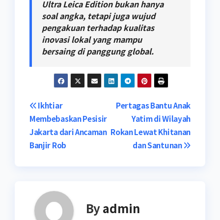
Ultra Leica Edition bukan hanya
soal angka, tetapi juga wujud
pengakuan terhadap kualitas
inovasi lokal yang mampu
bersaing di panggung global.
Post
Ikhtiar
Pertagas Bantu Anak
Membebaskan Pesisir
Yatim di Wilayah
navigation
Jakarta dari Ancaman
Rokan Lewat Khitanan
Banjir Rob
dan Santunan
By
admin