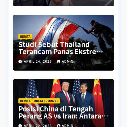
BERITA
Studi Sebut Thailand
Terancam Panas Ekstrem
Setara Sahara Tahun 2070
APRIL 24, 2026
ADMIN
BERITA
UNCATEGORIZED
Posisi China di Tengah
Perang AS vs Iran: Antara
Kepentingan Energi dan
APRIL 22, 2026
ADMIN