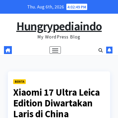
Skip
Thu. Aug 6th, 2026
4:02:50 PM
to
content
Hungrypediaindo
My WordPress Blog
BERITA
Xiaomi 17 Ultra Leica
Edition Diwartakan
Laris di China