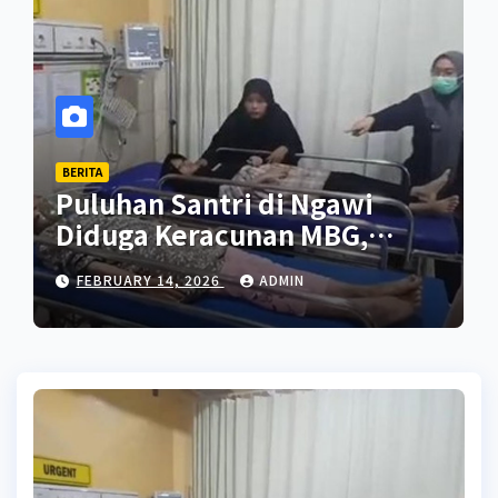
BERITA
Puluhan Santri di Ngawi
Diduga Keracunan MBG,
Jalani Perawatan di RS
FEBRUARY 14, 2026
ADMIN