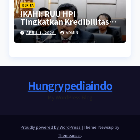
BERITA
IKAHI: RUU HPI
Tingkatkan Kredibilitas
Indonesia di Tingkat
APRIL 1, 2026
ADMIN
Internasional
Hungrypediaindo
My WordPress Blog
Proudly powered by WordPress
|
Theme: Newsup by
Themeansar
.