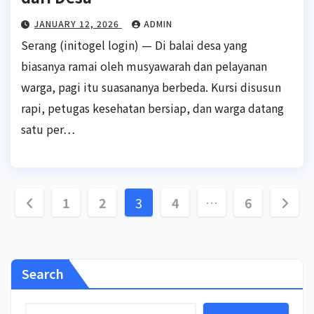
JANUARY 12, 2026
ADMIN
Serang (initogel login) — Di balai desa yang
biasanya ramai oleh musyawarah dan pelayanan
warga, pagi itu suasananya berbeda. Kursi disusun
rapi, petugas kesehatan bersiap, dan warga datang
satu per…
Posts
1
2
3
4
…
6
pagination
Search