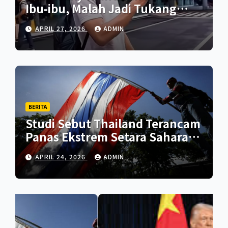
Ibu-ibu, Malah Jadi Tukang
Foto
APRIL 27, 2026
ADMIN
BERITA
Studi Sebut Thailand Terancam
Panas Ekstrem Setara Sahara
Tahun 2070
APRIL 24, 2026
ADMIN