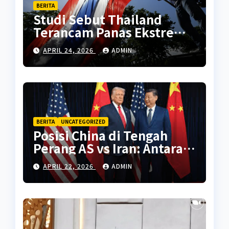
BERITA
Studi Sebut Thailand
Terancam Panas Ekstrem
Setara Sahara Tahun 2070
APRIL 24, 2026
ADMIN
BERITA
UNCATEGORIZED
Posisi China di Tengah
Perang AS vs Iran: Antara
Kepentingan Energi dan
APRIL 22, 2026
ADMIN
Diplomasi Global